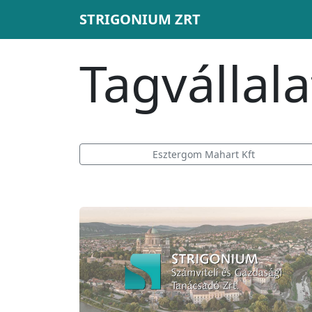
STRIGONIUM ZRT
Tagvállal
Esztergom Mahart Kft