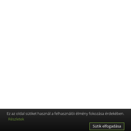
Ez az oldal sütiket használ a felhasználói élmény fokozása érdekében.
Részletek
Sütik elfogadása