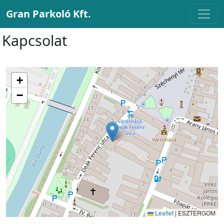
Gran Parkoló Kft.
Kapcsolat
+
−
Leaflet
|
ESZTERGOM