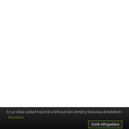
Ez az oldal sütiket használ a felhasználói élmény fokozása érdekében.
Részletek
Sütik elfogadása