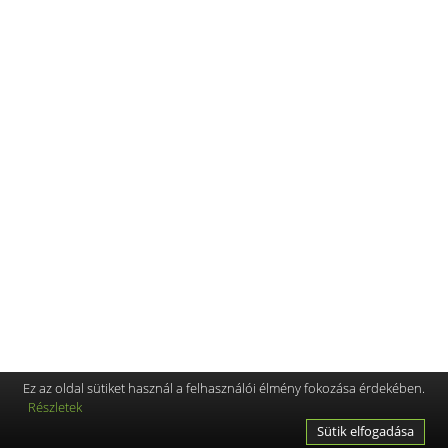
Ez az oldal sütiket használ a felhasználói élmény fokozása érdekében.
Részletek
Sütik elfogadása